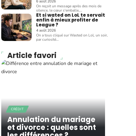
6 août 2026
On reçoit un message après des mois de
silence, le cœur s'emballe,
…
Et si wated on LoL te servait
enfin à mieux profiter de
League ?
4 août 2026
On a tous cliqué sur Wasted on LoL un soir,
par curiosité
…
Article favori
CRÉDIT
Annulation du mariage
et divorce : quelles sont
les différences ?