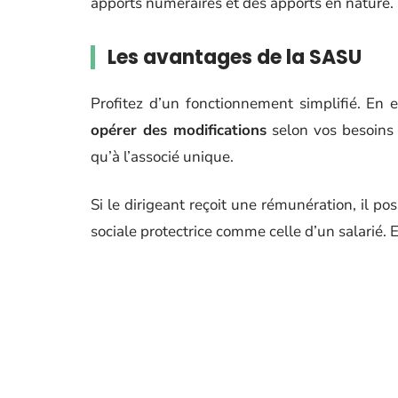
apports numéraires et des apports en nature.
Les avantages de la SASU
Profitez d’un fonctionnement simplifié. En 
opérer des modifications
selon vos besoins 
qu’à l’associé unique.
Si le dirigeant reçoit une rémunération, il pos
sociale protectrice comme celle d’un salarié.
Même si la SASU n’est constituée que d’u
simplifiée. Vous pouvez facilement passer 
clause dans les statuts de l’entreprise.
Les inconvénients de la SASU