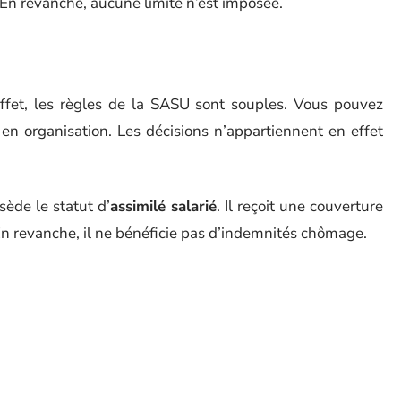
 En revanche, aucune limite n’est imposée.
effet, les règles de la SASU sont souples. Vous pouvez
en organisation. Les décisions n’appartiennent en effet
sède le statut d’
assimilé salarié
. Il reçoit une couverture
 En revanche, il ne bénéficie pas d’indemnités chômage.
n associé unique, l’entrée de nouveaux associés est
d’une SASU à une SAS. Pensez cependant à inclure cette