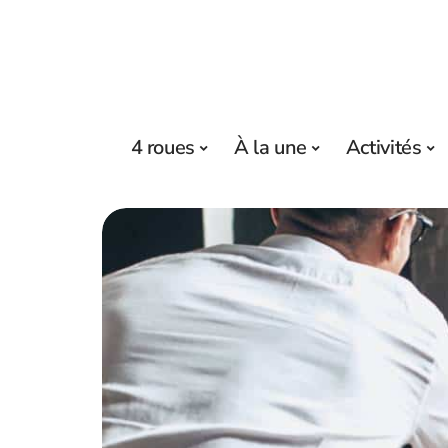
4 roues
À la une
Activités