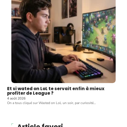
Et si wated on LoL te servait enfin à mieux
profiter de League ?
4 août 2026
On a tous cliqué sur Wasted on LoL un soir, par curiosité
…
Article favori