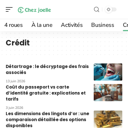
4 roues
À la une
Activités
Business
Cr
Crédit
Détartrage : le décryptage des frais
associés
13 juin 2026
Coût du passeport vs carte
d’identité gratuite : explications et
tarifs
3 juin 2026
Les dimensions des lingots d’or : une
comparaison détaillée des options
disponibles