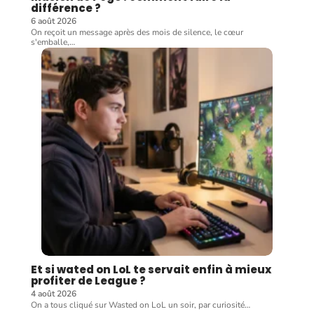
différence ?
6 août 2026
On reçoit un message après des mois de silence, le cœur
s'emballe,
…
Et si wated on LoL te servait enfin à mieux
profiter de League ?
4 août 2026
On a tous cliqué sur Wasted on LoL un soir, par curiosité
…