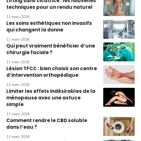
Lifting sans cicatrice : les nouvelles
techniques pour un rendu naturel
11 mars 2026
Les soins esthétiques non invasifs
qui changent la donne
11 mars 2026
Qui peut vraiment bénéficier d’une
chirurgie faciale ?
11 mars 2026
Lésion TFCC : bien choisir son centre
d’intervention orthopédique
11 mars 2026
Limiter les effets indésirables de la
ménopause avec une astuce
simple
11 mars 2026
Comment rendre le CBD soluble
dans l’eau ?
11 mars 2026