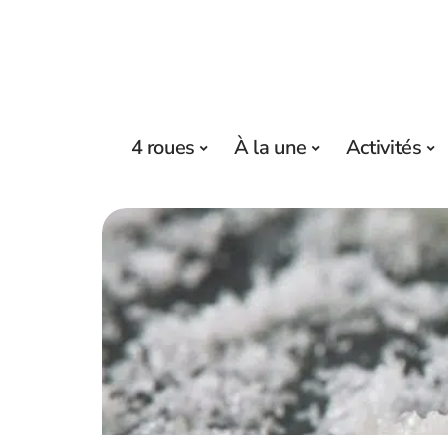
4 roues
À la une
Activités