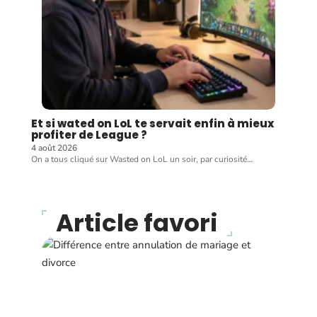
Et si wated on LoL te servait enfin à mieux
profiter de League ?
4 août 2026
On a tous cliqué sur Wasted on LoL un soir, par curiosité
…
Article favori