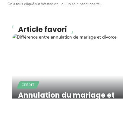
On a tous cliqué sur Wasted on LoL un soir, par curiosité
…
Article favori
CRÉDIT
Annulation du mariage et
divorce : quelles sont les
différences ?
11 mars 2026