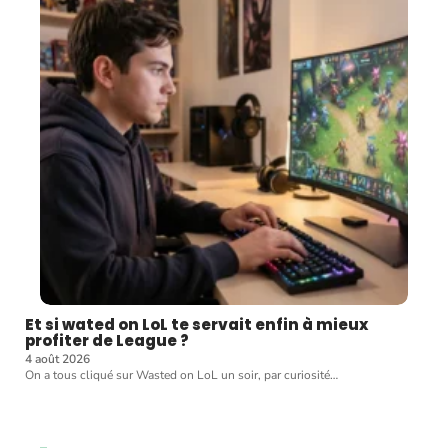
Et si wated on LoL te servait enfin à mieux
profiter de League ?
4 août 2026
On a tous cliqué sur Wasted on LoL un soir, par curiosité
…