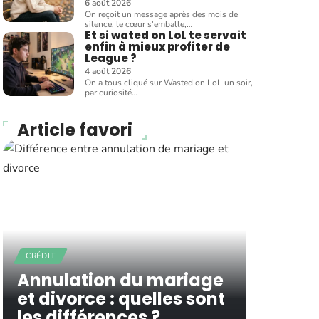
6 août 2026
On reçoit un message après des mois de
silence, le cœur s'emballe,
…
Et si wated on LoL te servait
enfin à mieux profiter de
League ?
4 août 2026
On a tous cliqué sur Wasted on LoL un soir,
par curiosité
…
Article favori
CRÉDIT
Annulation du mariage
et divorce : quelles sont
les différences ?