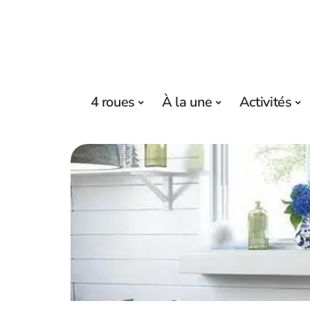
4 roues
À la une
Activités