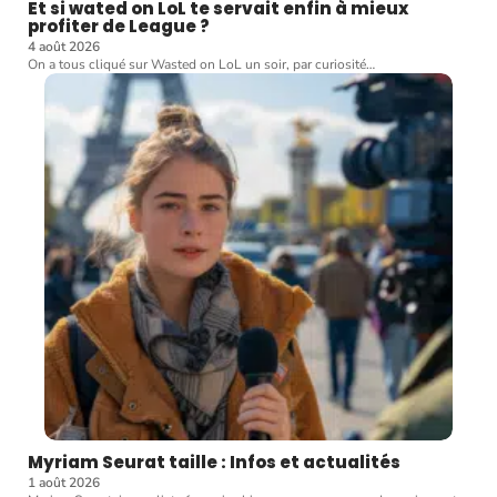
Et si wated on LoL te servait enfin à mieux
profiter de League ?
4 août 2026
On a tous cliqué sur Wasted on LoL un soir, par curiosité
…
Myriam Seurat taille : Infos et actualités
1 août 2026