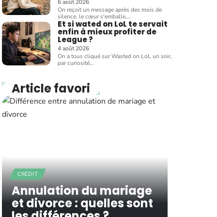
6 août 2026
On reçoit un message après des mois de
silence, le cœur s'emballe,
…
Et si wated on LoL te servait
enfin à mieux profiter de
League ?
4 août 2026
On a tous cliqué sur Wasted on LoL un soir,
par curiosité
…
Article favori
CRÉDIT
Annulation du mariage
et divorce : quelles sont
les différences ?