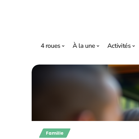
4 roues
À la une
Activités
Famille