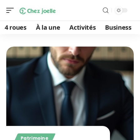
4 roues
À la une
Activités
Business
Patrimoine