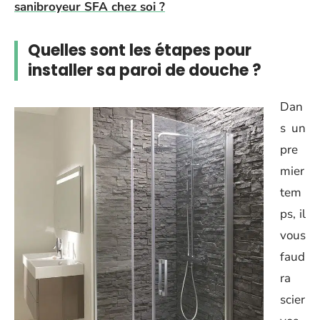
sanibroyeur SFA chez soi ?
Quelles sont les étapes pour
installer sa paroi de douche ?
Dan
s un
pre
mier
tem
ps, il
vous
faud
ra
scier