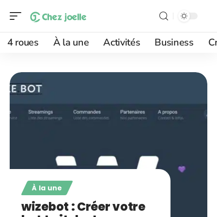
4 roues
À la une
Activités
Business
Cr
À la une
wizebot : Créer votre