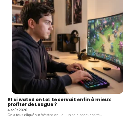
Et si wated on LoL te servait enfin à mieux
profiter de League ?
4 août 2026
On a tous cliqué sur Wasted on LoL un soir, par curiosité
…