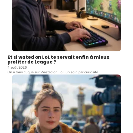
Et si wated on LoL te servait enfin à mieux
profiter de League ?
4 août 2026
On a tous cliqué sur Wasted on LoL un soir, par curiosité
…