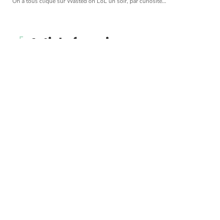
On a tous cliqué sur Wasted on LoL un soir, par curiosité
…
Article favori
CRÉDIT
Annulation du mariage et
divorce : quelles sont les
différences ?
11 mars 2026