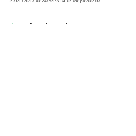
On a tous cliqué sur Wasted on LoL un soir, par curiosité
…
Article favori
CRÉDIT
Annulation du mariage et
divorce : quelles sont les
différences ?
11 mars 2026