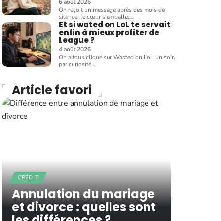
6 août 2026
On reçoit un message après des mois de
silence, le cœur s'emballe,
…
Et si wated on LoL te servait
enfin à mieux profiter de
League ?
4 août 2026
On a tous cliqué sur Wasted on LoL un soir,
par curiosité
…
Article favori
CRÉDIT
Annulation du mariage
et divorce : quelles sont
les différences ?