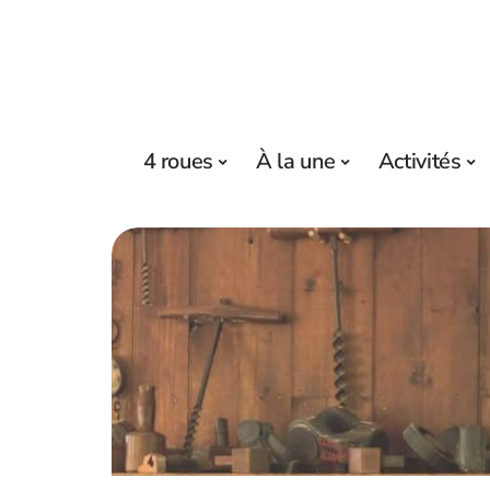
4 roues
À la une
Activités