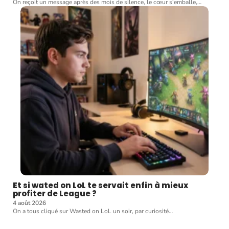
On reçoit un message après des mois de silence, le cœur s'emballe,
…
Et si wated on LoL te servait enfin à mieux
profiter de League ?
4 août 2026
On a tous cliqué sur Wasted on LoL un soir, par curiosité
…