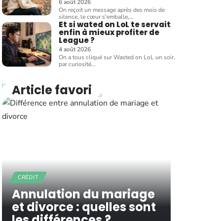
6 août 2026
On reçoit un message après des mois de
silence, le cœur s'emballe,
…
Et si wated on LoL te servait
enfin à mieux profiter de
League ?
4 août 2026
On a tous cliqué sur Wasted on LoL un soir,
par curiosité
…
Article favori
CRÉDIT
Annulation du mariage
et divorce : quelles sont
les différences ?