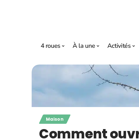
4 roues
À la une
Activités
Maison
Comment ouvr