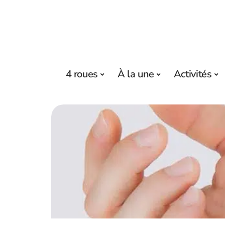
4 roues
À la une
Activités