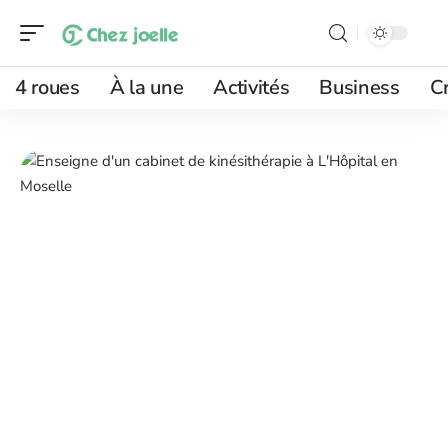
4 roues
À la une
Activités
Business
Cr