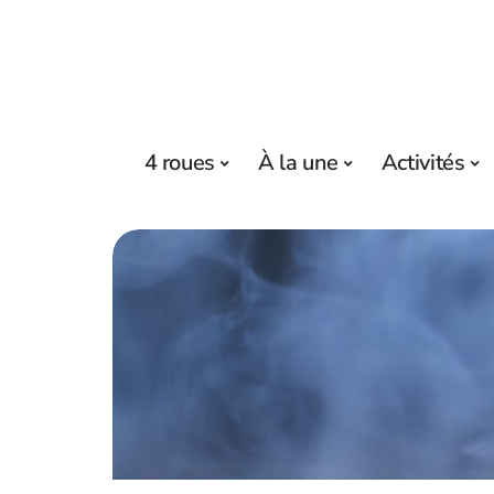
4 roues
À la une
Activités