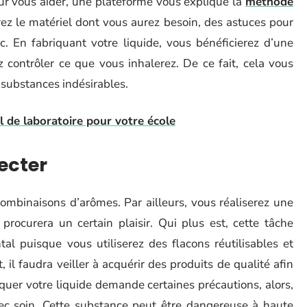
our vous aider, une plateforme vous explique la
méthode
rez le matériel dont vous aurez besoin, des astuces pour
tc. En fabriquant votre liquide, vous bénéficierez d’une
z contrôler ce que vous inhalerez. De ce fait, cela vous
 substances indésirables.
l de laboratoire pour votre école
ecter
combinaisons d’arômes. Par ailleurs, vous réaliserez une
 procurera un certain plaisir. Qui plus est, cette tâche
al puisque vous utiliserez des flacons réutilisables et
il faudra veiller à acquérir des produits de qualité afin
iquer votre liquide demande certaines précautions, alors,
vec soin. Cette substance peut être dangereuse à haute