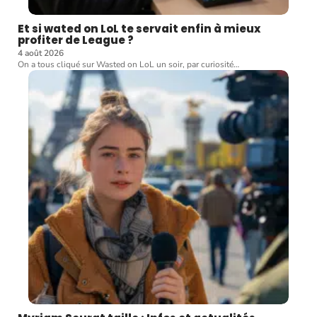
Et si wated on LoL te servait enfin à mieux
profiter de League ?
4 août 2026
On a tous cliqué sur Wasted on LoL un soir, par curiosité
…