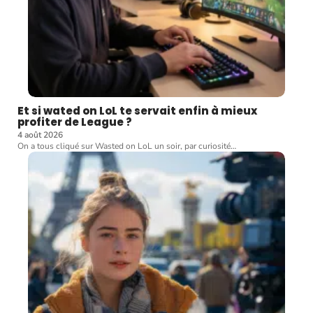
Et si wated on LoL te servait enfin à mieux
profiter de League ?
4 août 2026
On a tous cliqué sur Wasted on LoL un soir, par curiosité
…