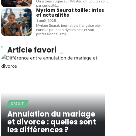
On a tous cliqué sur Wasted on LoL un soir,
par curiosité
…
Myriam Seurat taille : Infos
et actualités
1 août 2026
Myriam Seurat, journaliste française bien
connue pour son dynamisme et son
professionnalisme,
…
Article favori
CRÉDIT
Annulation du mariage
et divorce : quelles sont
les différences ?