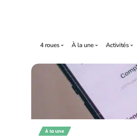
4 roues
À la une
Activités
À la une