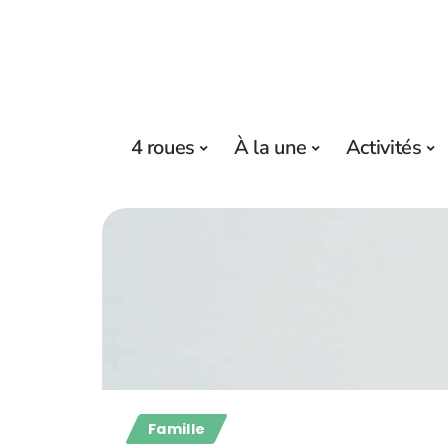
4 roues
À la une
Activités
Famille