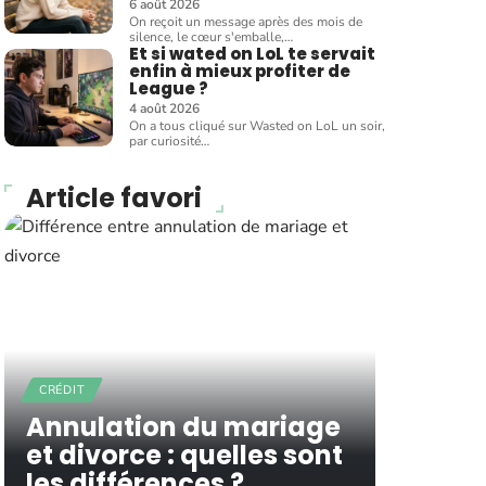
6 août 2026
On reçoit un message après des mois de
silence, le cœur s'emballe,
…
Et si wated on LoL te servait
enfin à mieux profiter de
League ?
4 août 2026
On a tous cliqué sur Wasted on LoL un soir,
par curiosité
…
Article favori
CRÉDIT
Annulation du mariage
et divorce : quelles sont
les différences ?