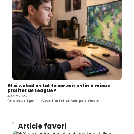
Et si wated on LoL te servait enfin à mieux
profiter de League ?
4 août 2026
On a tous cliqué sur Wasted on LoL un soir, par curiosité
…
Article favori