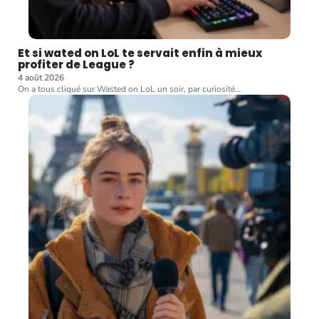
Et si wated on LoL te servait enfin à mieux
profiter de League ?
4 août 2026
On a tous cliqué sur Wasted on LoL un soir, par curiosité
…