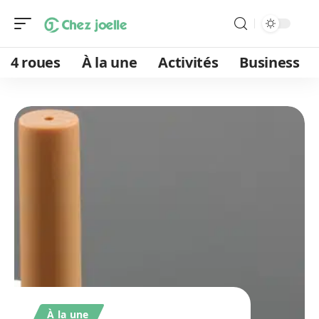
4 roues
À la une
Activités
Business
À la une