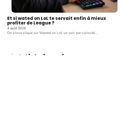
Et si wated on LoL te servait enfin à mieux
profiter de League ?
4 août 2026
On a tous cliqué sur Wasted on LoL un soir, par curiosité
…
Article favori
CRÉDIT
Annulation du mariage et
divorce : quelles sont les