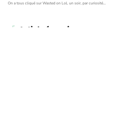
On a tous cliqué sur Wasted on LoL un soir, par curiosité
…
Article favori
CRÉDIT
Annulation du mariage et
divorce : quelles sont les
différences ?
11 mars 2026