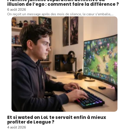
illusion de l’ego : comment faire la différence ?
6 août 2026
On reçoit un message après des mois de silence, le cœur s'emballe,
…
Et si wated on LoL te servait enfin à mieux
profiter de League ?
4 août 2026