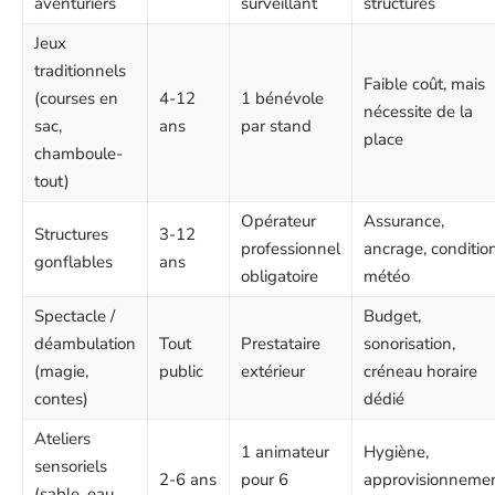
aventuriers
surveillant
structures
Jeux
traditionnels
Faible coût, mais
(courses en
4-12
1 bénévole
nécessite de la
sac,
ans
par stand
place
chamboule-
tout)
Opérateur
Assurance,
Structures
3-12
professionnel
ancrage, conditio
gonflables
ans
obligatoire
météo
Spectacle /
Budget,
déambulation
Tout
Prestataire
sonorisation,
(magie,
public
extérieur
créneau horaire
contes)
dédié
Ateliers
1 animateur
Hygiène,
sensoriels
2-6 ans
pour 6
approvisionneme
(sable, eau,