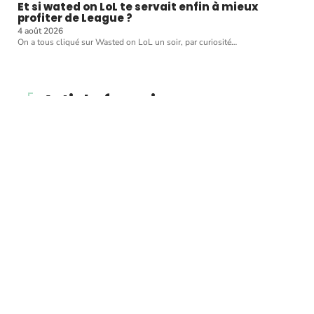
Et si wated on LoL te servait enfin à mieux
profiter de League ?
4 août 2026
On a tous cliqué sur Wasted on LoL un soir, par curiosité
…
Article favori
CRÉDIT
Annulation du mariage et
divorce : quelles sont les
différences ?
11 mars 2026