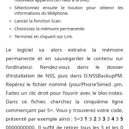
Sélectionnez ensuite le bouton pour obtenir les
informations du téléphone.
Lancez la fonction Scan.
Choisissez la mémoire permanente.
Terminez en cliquant sur Lire.
Le logiciel va alors extraire la mémoire
permanente et en sauvegarder le contenu sur
l’ordinateur. Rendez-vous dans le dossier
d’installation de NSS, puis dans D:NSSBackupPM.
Repérez le fichier nommé {yourPhone’Simei} .pm.
Faites un clic droit pour l’ouvrir avec le bloc-notes.
Dans ce fichier, cherchez la cinquième ligne
commençant par 5=. Vous y trouverez votre code,
présenté par exemple ainsi : 5=3
1
3
2
3
3
3
4
3
5
0000000000. Il suffit de retirer tous les 3 et les 0