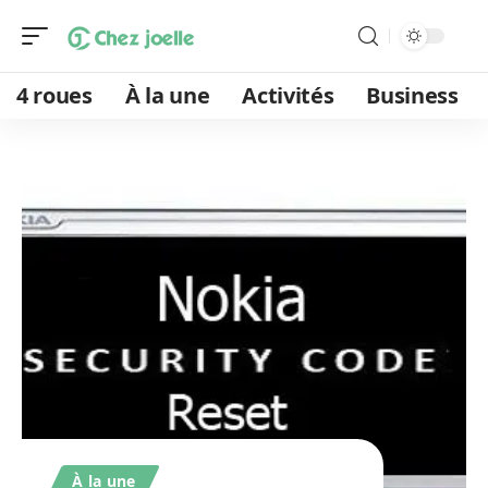
4 roues
À la une
Activités
Business
À la une