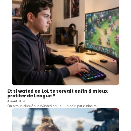
Et si wated on LoL te servait enfin à mieux
profiter de League ?
4 août 2026
On a tous cliqué sur Wasted on LoL un soir, par curiosité
…