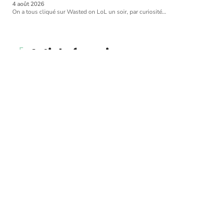
4 août 2026
On a tous cliqué sur Wasted on LoL un soir, par curiosité
…
Article favori
CRÉDIT
Annulation du mariage et
divorce : quelles sont les
différences ?
11 mars 2026