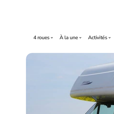
4 roues
À la une
Activités