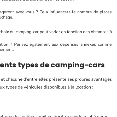
geront avec vous ? Cela influencera le nombre de places
ouchage.
choix du camping-car peut varier en fonction des distances à
ocation ? Pensez également aux dépenses annexes comme
nnement.
férents types de camping-cars
s et chacune d’entre elles présente ses propres avantages
ux types de véhicules disponibles à la location :
es ou les petites familles. Facile à conduire et à garer, il