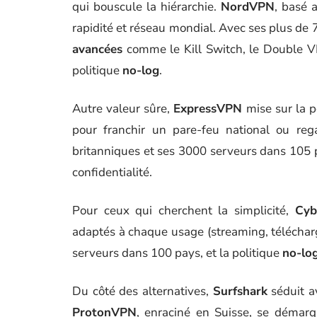
qui bouscule la hiérarchie.
NordVPN
, basé 
rapidité et réseau mondial. Avec ses plus de 
avancées
comme le Kill Switch, le Double VP
politique
no-log
.
Autre valeur sûre,
ExpressVPN
mise sur la p
pour franchir un pare-feu national ou rega
britanniques et ses 3000 serveurs dans 105 
confidentialité.
Pour ceux qui cherchent la simplicité,
Cyb
adaptés à chaque usage (streaming, télécha
serveurs dans 100 pays, et la politique
no-lo
Du côté des alternatives,
Surfshark
séduit av
ProtonVPN
, enraciné en Suisse, se démar