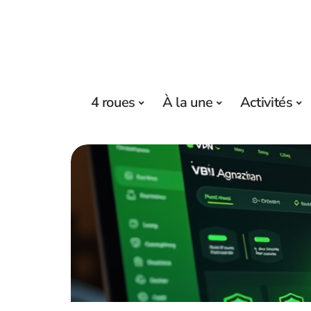
4 roues
À la une
Activités