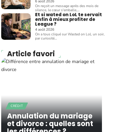
6 août 2026
On reçoit un message après des mois de
silence, le cœur s'emballe,
…
Et si wated on LoL te servait
enfin à mieux profiter de
League ?
4 août 2026
On a tous cliqué sur Wasted on LoL un soir,
par curiosité
…
Article favori
CRÉDIT
Annulation du mariage
et divorce : quelles sont
les différences ?