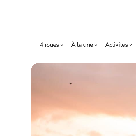
4 roues
À la une
Activités