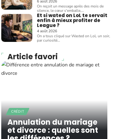
6 août 2026
On reçoit un message après des mois de
silence, le cœur s'emballe,
…
Et si wated on LoL te servait
enfin à mieux profiter de
League ?
4 août 2026
On a tous cliqué sur Wasted on LoL un soir,
par curiosité
…
Article favori
CRÉDIT
Annulation du mariage
et divorce : quelles sont
les différences ?