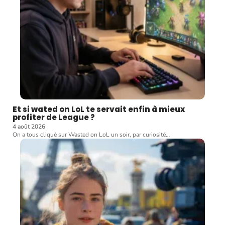
Et si wated on LoL te servait enfin à mieux
profiter de League ?
4 août 2026
On a tous cliqué sur Wasted on LoL un soir, par curiosité
…