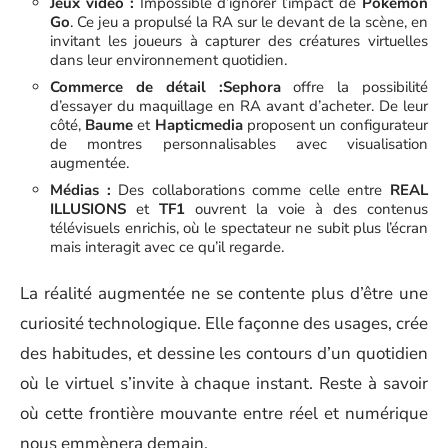
Jeux vidéo :
Impossible d’ignorer l’impact de
Pokémon
Go
. Ce jeu a propulsé la RA sur le devant de la scène, en
invitant les joueurs à capturer des créatures virtuelles
dans leur environnement quotidien.
Commerce de détail :
Sephora
offre la possibilité
d’essayer du maquillage en RA avant d’acheter. De leur
côté,
Baume
et
Hapticmedia
proposent un configurateur
de montres personnalisables avec visualisation
augmentée.
Médias :
Des collaborations comme celle entre
REAL
ILLUSIONS
et
TF1
ouvrent la voie à des contenus
télévisuels enrichis, où le spectateur ne subit plus l’écran
mais interagit avec ce qu’il regarde.
La réalité augmentée ne se contente plus d’être une
curiosité technologique. Elle façonne des usages, crée
des habitudes, et dessine les contours d’un quotidien
où le virtuel s’invite à chaque instant. Reste à savoir
où cette frontière mouvante entre réel et numérique
nous emmènera demain.