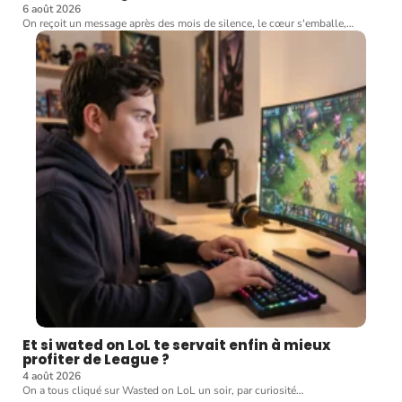
6 août 2026
On reçoit un message après des mois de silence, le cœur s'emballe,
…
Et si wated on LoL te servait enfin à mieux
profiter de League ?
4 août 2026
On a tous cliqué sur Wasted on LoL un soir, par curiosité
…