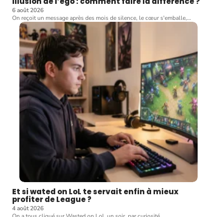
illusion de l’ego : comment faire la différence ?
6 août 2026
On reçoit un message après des mois de silence, le cœur s'emballe,
…
Et si wated on LoL te servait enfin à mieux
profiter de League ?
4 août 2026
On a tous cliqué sur Wasted on LoL un soir, par curiosité
…