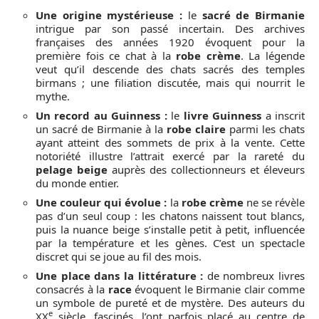
Une origine mystérieuse :
le
sacré de Birmanie
intrigue par son passé incertain. Des archives
françaises des années 1920 évoquent pour la
première fois ce chat à la
robe crème
. La légende
veut qu’il descende des chats sacrés des temples
birmans ; une filiation discutée, mais qui nourrit le
mythe.
Un record au Guinness :
le
livre Guinness
a inscrit
un sacré de Birmanie à la
robe claire
parmi les chats
ayant atteint des sommets de prix à la vente. Cette
notoriété illustre l’attrait exercé par la rareté du
pelage beige
auprès des collectionneurs et éleveurs
du monde entier.
Une couleur qui évolue :
la
robe crème
ne se révèle
pas d’un seul coup : les chatons naissent tout blancs,
puis la nuance beige s’installe petit à petit, influencée
par la température et les gènes. C’est un spectacle
discret qui se joue au fil des mois.
Une place dans la littérature :
de nombreux livres
consacrés à la
race
évoquent le Birmanie clair comme
un symbole de pureté et de mystère. Des auteurs du
e
XX
siècle, fascinés, l’ont parfois placé au centre de