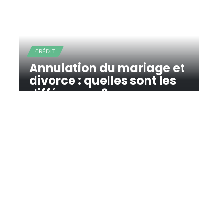
CRÉDIT
Annulation du mariage et
divorce : quelles sont les
différences ?
11 mars 2026
Contact
Mentions Légales
Sitemap
© 2025 | chezjoelle.net