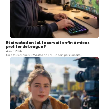
Et si wated on LoL te servait enfin à mieux
profiter de League ?
4 août 2026
On a tous cliqué sur Wasted on LoL un soir, par curiosité
…