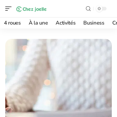
4 roues
À la une
Activités
Business
Cr