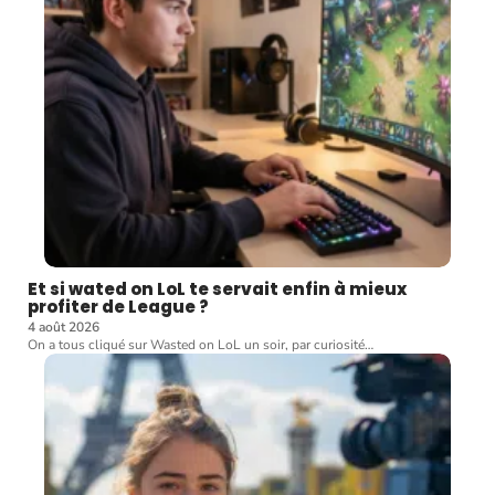
Et si wated on LoL te servait enfin à mieux
profiter de League ?
4 août 2026
On a tous cliqué sur Wasted on LoL un soir, par curiosité
…